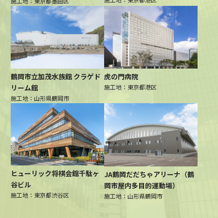
施工地：東京都墨田区
鶴岡市立加茂水族館 クラゲド
⻁の門病院
リーム館
施工地：東京都港区
施工地：山形県鶴岡市
ヒューリック将棋会館千駄ヶ
JA鶴岡だだちゃアリーナ（鶴
谷ビル
岡市屋内多目的運動場）
施工地：東京都渋谷区
施工地：山形県鶴岡市