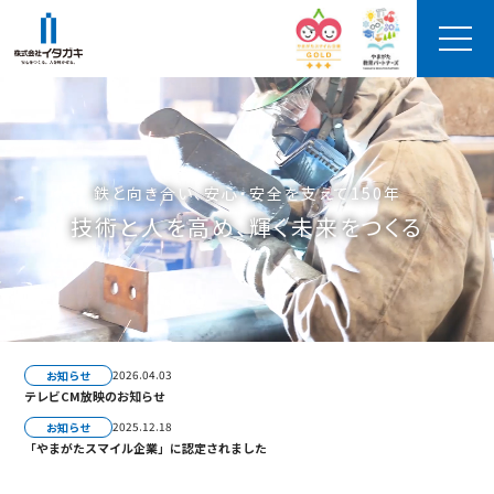
イタガキ
について
イタガキの技術
鉄と向き合い、安心・安全を支えて150年
技術と人を高め、輝く未来をつくる
人が創るイタガキ
実績紹介
プロジェクト
ストーリー
2026.04.03
お知らせ
テレビCM放映のお知らせ
設備紹介
2025.12.18
お知らせ
「やまがたスマイル企業」に認定されました
納入までの
流れ