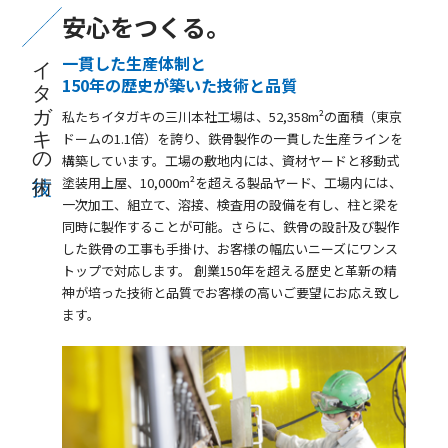
安心をつくる。
会社情報
イタガキの
一貫した生産体制と
150年の歴史が築いた技術と品質
会社案内
ダウンロード
私たちイタガキの三川本社工場は、52,358m²の面積（東京
ドームの1.1倍）を誇り、鉄骨製作の一貫した生産ラインを
構築しています。工場の敷地内には、資材ヤードと移動式
採用情報
塗装用上屋、10,000m²を超える製品ヤード、工場内には、
一次加工、組立て、溶接、検査用の設備を有し、柱と梁を
同時に製作することが可能。さらに、鉄骨の設計及び製作
お問い合わせ
した鉄骨の工事も手掛け、お客様の幅広いニーズにワンス
トップで対応します。 創業150年を超える歴史と革新の精
JP
EN
神が培った技術と品質でお客様の高いご要望にお応え致し
ます。
サイトマップ